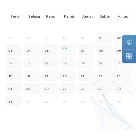
Senin
Selasa
Rabu
Kamis
Jumat
Sabtu
Mingg
u
27
28
29
30
31
01
02
06
03
04
05
07
08
09
10
11
12
13
14
15
16
17
18
19
20
21
22
23
24
25
26
27
28
29
30
31
01
02
03
04
05
06